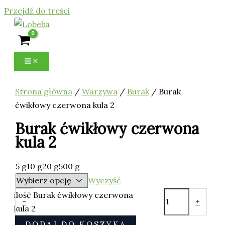
Przejdź do treści
Strona główna
/
Warzywa
/
Burak
/ Burak
ćwikłowy czerwona kula 2
Burak ćwikłowy czerwona
kula 2
5 g
10 g
20 g
500 g
Wyczyść
ilość Burak ćwikłowy czerwona
-
+
kula 2
DODAJ DO KOSZYKA