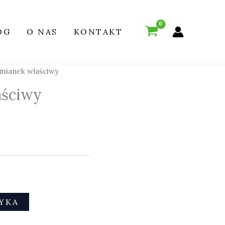
OG
O NAS
KONTAKT
mianek właściwy
aściwy
YKA