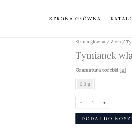
STRONA GŁÓWNA
KATAL
ilość
Strona główna
/
Zioła
/ Ty
Tymianek
Tymianek wł
właściwy
Gramatura torebki [g]
0,3 g
-
+
DODAJ DO KOSZ