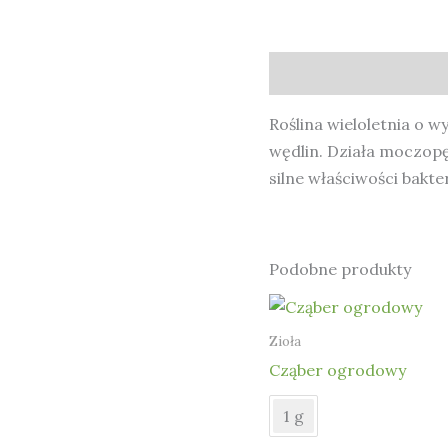
Opis
Roślina wieloletnia o w
wędlin. Działa moczopęd
silne właściwości bakte
Podobne produkty
Zioła
Cząber ogrodowy
1 g