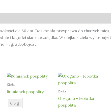
ysokości ok. 30 cm. Doskonała przyprawa do tłustych mięs, 
nie i łagodzi skurcze żołądka. W olejku z ziela występuje 
rio – i grzybobójcze.
Zioła
Zioła
Rumianek pospolity
Oregano – lebiotka
0,5 g
pospolita