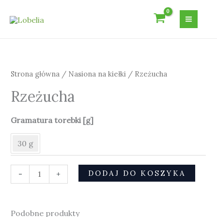
Przejdź
do
treści
ilość
Rzeżucha
Strona główna
/
Nasiona na kiełki
/ Rzeżucha
Rzeżucha
Gramatura torebki [g]
30 g
DODAJ DO KOSZYKA
-
+
Podobne produkty