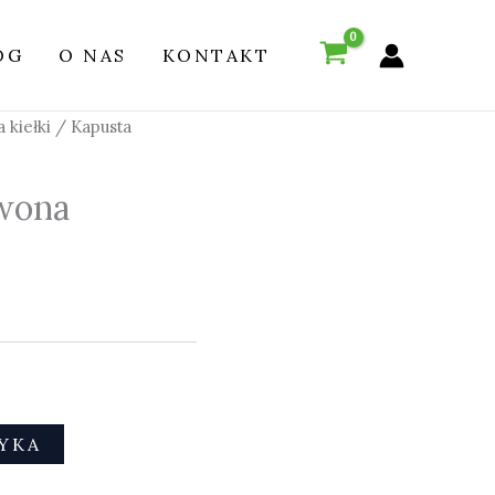
OG
O NAS
KONTAKT
 kiełki
/ Kapusta
wona
YKA