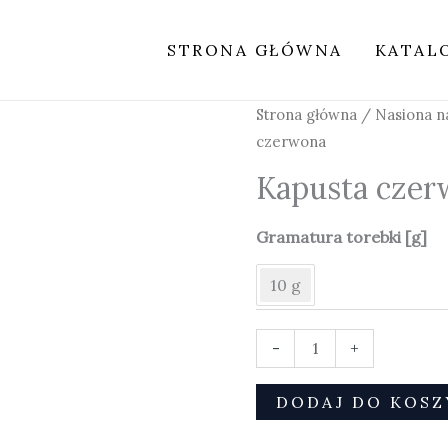
STRONA GŁÓWNA
KATAL
ilość
Strona główna
/
Nasiona na
Kapusta
czerwona
czerwona
Kapusta czer
Gramatura torebki [g]
10 g
-
+
DODAJ DO KOSZ