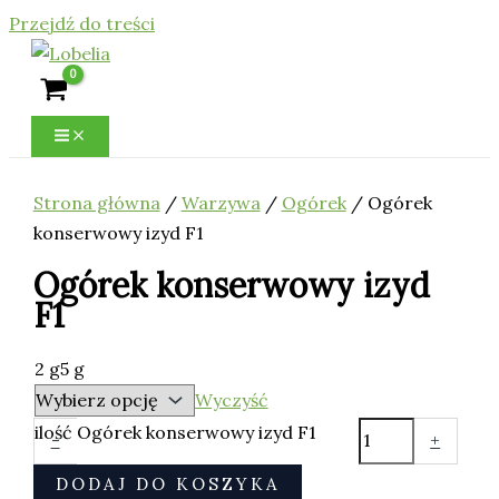
Przejdź do treści
Strona główna
/
Warzywa
/
Ogórek
/ Ogórek
konserwowy izyd F1
Ogórek konserwowy izyd
F1
2 g
5 g
Wyczyść
ilość Ogórek konserwowy izyd F1
-
+
DODAJ DO KOSZYKA