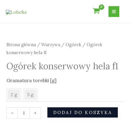
Przejdź
do
treści
ilość
Ogórek
konserwowy
Strona główna
/
Warzywa
/
Ogórek
/ Ogórek
hela
konserwowy hela f1
f1
Ogórek konserwowy hela f1
Gramatura torebki [g]
2 g
5 g
DODAJ DO KOSZYKA
-
+