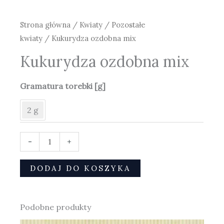
Strona główna
/
Kwiaty
/
Pozostałe
kwiaty
/ Kukurydza ozdobna mix
Kukurydza ozdobna mix
Gramatura torebki [g]
2 g
-
+
DODAJ DO KOSZYKA
Podobne produkty