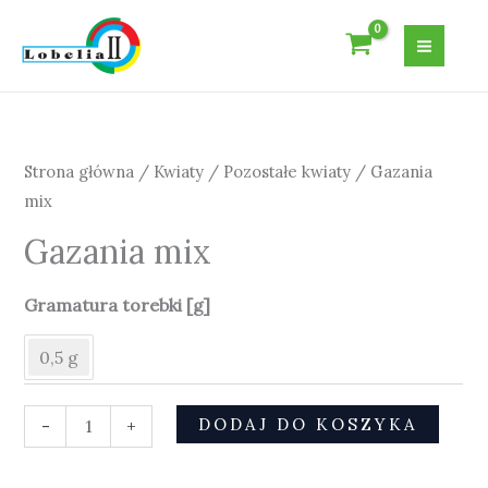
Przejdź
do
treści
ilość
Gazania
mix
Strona główna
/
Kwiaty
/
Pozostałe kwiaty
/ Gazania
mix
Gazania mix
Gramatura torebki [g]
0,5 g
DODAJ DO KOSZYKA
-
+