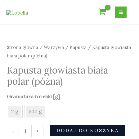
Przejdź
do
treści
ilość
Kapusta
głowiasta
Strona główna
/
Warzywa
/
Kapusta
/ Kapusta głowiasta
biała
biała polar (późna)
polar
Kapusta głowiasta biała
(późna)
polar (późna)
Gramatura torebki [g]
2 g
500 g
DODAJ DO KOSZYKA
-
+