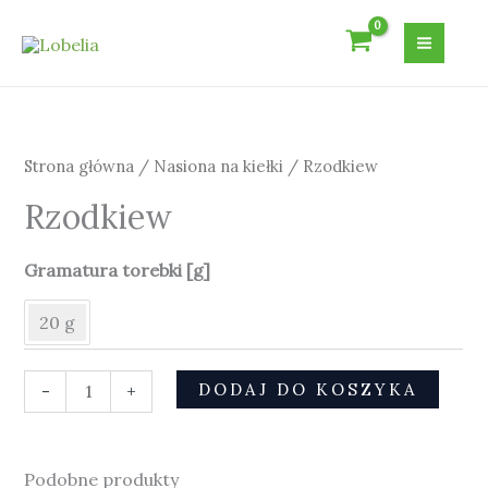
Przejdź
do
treści
ilość
Rzodkiew
Strona główna
/
Nasiona na kiełki
/ Rzodkiew
Rzodkiew
Gramatura torebki [g]
20 g
DODAJ DO KOSZYKA
-
+
Podobne produkty