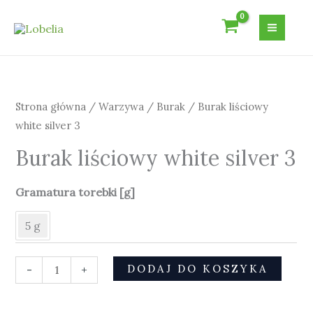
Przejdź
do
treści
ilość
Burak
liściowy
Strona główna
/
Warzywa
/
Burak
/ Burak liściowy
white
white silver 3
silver
Burak liściowy white silver 3
3
Gramatura torebki [g]
5 g
DODAJ DO KOSZYKA
-
+