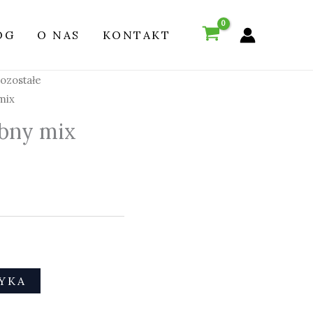
OG
O NAS
KONTAKT
ozostałe
mix
bny mix
YKA