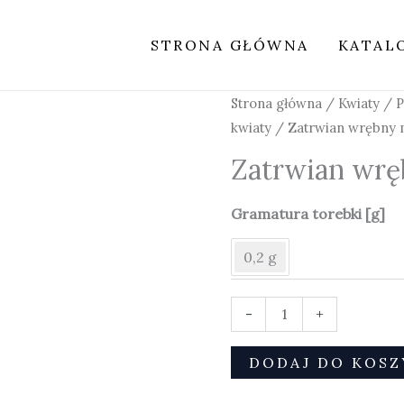
STRONA GŁÓWNA
KATAL
ilość
Strona główna
/
Kwiaty
/
P
Zatrwian
kwiaty
/ Zatrwian wrębny 
wrębny
Zatrwian wrę
mix
Gramatura torebki [g]
0,2 g
-
+
DODAJ DO KOSZ