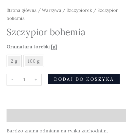
Strona główna
/
Warzywa
/
Szczypiorek
/ Szczypior
bohemia
Szczypior bohemia
Gramatura torebki [g]
2 g
100 g
DODAJ DO KOSZYKA
-
+
Opis
Bardzo znana odmiana na rynku zachodnim,