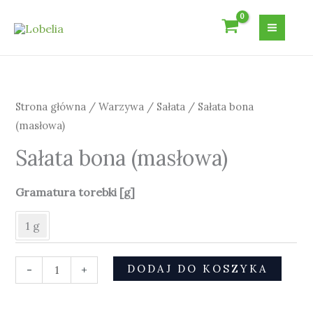
Przejdź
do
treści
ilość
Sałata
bona
Strona główna
/
Warzywa
/
Sałata
/ Sałata bona
(masłowa)
(masłowa)
Sałata bona (masłowa)
Gramatura torebki [g]
1 g
DODAJ DO KOSZYKA
-
+