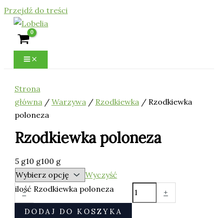
Przejdź do treści
Strona
główna
/
Warzywa
/
Rzodkiewka
/ Rzodkiewka
poloneza
Rzodkiewka poloneza
5 g
10 g
100 g
Wyczyść
ilość Rzodkiewka poloneza
-
+
DODAJ DO KOSZYKA