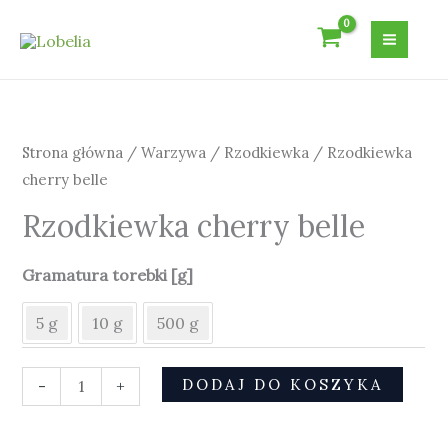
Przejdź
do
treści
ilość
Rzodkiewka
cherry
Strona główna
/
Warzywa
/
Rzodkiewka
/ Rzodkiewka
belle
cherry belle
Rzodkiewka cherry belle
Gramatura torebki [g]
5 g
10 g
500 g
DODAJ DO KOSZYKA
-
+