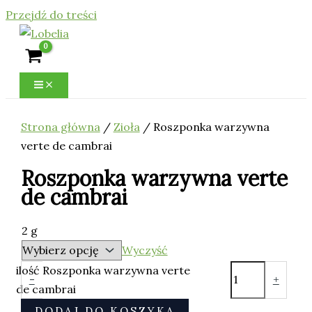
Przejdź do treści
Strona główna
/
Zioła
/ Roszponka warzywna
verte de cambrai
Roszponka warzywna verte
de cambrai
2 g
Wyczyść
ilość Roszponka warzywna verte
-
+
de cambrai
DODAJ DO KOSZYKA