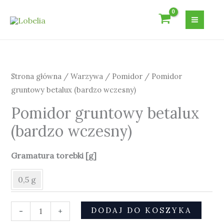
Przejdź
do
treści
ilość
Pomidor
gruntowy
Strona główna
/
Warzywa
/
Pomidor
/ Pomidor
betalux
gruntowy betalux (bardzo wczesny)
(bardzo
Pomidor gruntowy betalux
wczesny)
(bardzo wczesny)
Gramatura torebki [g]
0,5 g
DODAJ DO KOSZYKA
-
+