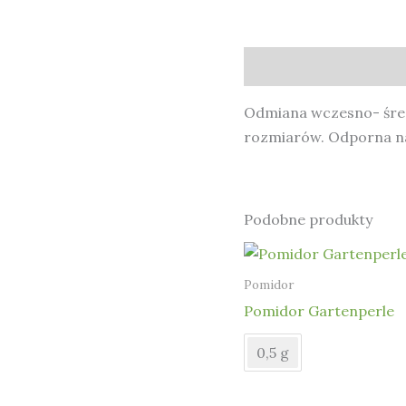
Opis
Odmiana wczesno- średni
rozmiarów. Odporna na 
Podobne produkty
Pomidor
Pomidor Gartenperle
0,5 g