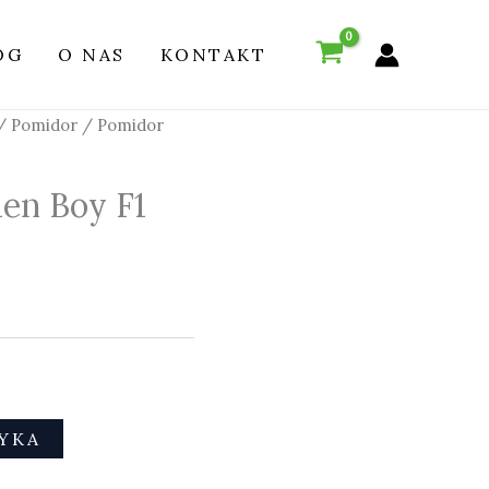
OG
O NAS
KONTAKT
/
Pomidor
/ Pomidor
en Boy F1
YKA