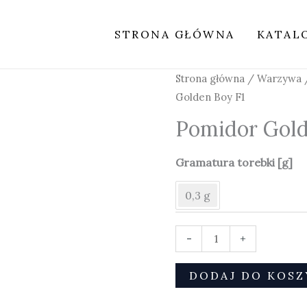
STRONA GŁÓWNA
KATAL
ilość
Strona główna
/
Warzywa
Pomidor
Golden Boy F1
Golden
Pomidor Gold
Boy
F1
Gramatura torebki [g]
0,3 g
-
+
DODAJ DO KOSZ