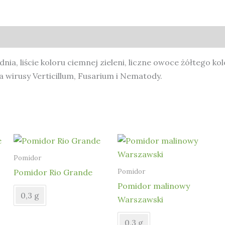
a, liście koloru ciemnej zieleni, liczne owoce żółtego kol
wirusy Verticillum, Fusarium i Nematody.
Pomidor
Pomidor
Pomidor Rio Grande
Pomidor malinowy
0,3 g
Warszawski
0,3 g