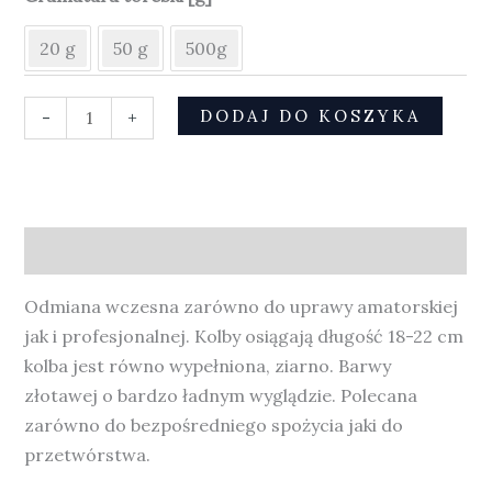
20 g
50 g
500g
DODAJ DO KOSZYKA
-
+
Opis
Odmiana wczesna zarówno do uprawy amatorskiej
jak i profesjonalnej. Kolby osiągają długość 18-22 cm
kolba jest równo wypełniona, ziarno. Barwy
złotawej o bardzo ładnym wyglądzie. Polecana
zarówno do bezpośredniego spożycia jaki do
przetwórstwa.