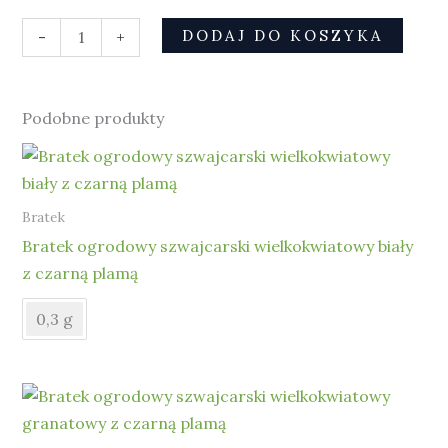
DODAJ DO KOSZYKA
-
+
Podobne produkty
Bratek
Bratek ogrodowy szwajcarski wielkokwiatowy biały
z czarną plamą
0,3 g