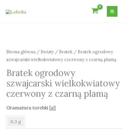
Przejdź
do
treści
ilość
Bratek
ogrodowy
szwajcarski
Strona główna
/
Kwiaty
/
Bratek
/ Bratek ogrodowy
wielkokwiatowy
szwajcarski wielkokwiatowy czerwony z czarną plamą
czerwony
Bratek ogrodowy
z
szwajcarski wielkokwiatowy
czarną
plamą
czerwony z czarną plamą
Gramatura torebki [g]
0,3 g