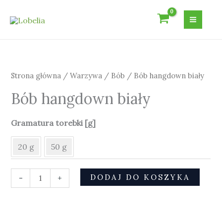
Przejdź
do
treści
ilość
Bób
hangdown
Strona główna
/
Warzywa
/
Bób
/ Bób hangdown biały
biały
Bób hangdown biały
Gramatura torebki [g]
20 g
50 g
DODAJ DO KOSZYKA
-
+