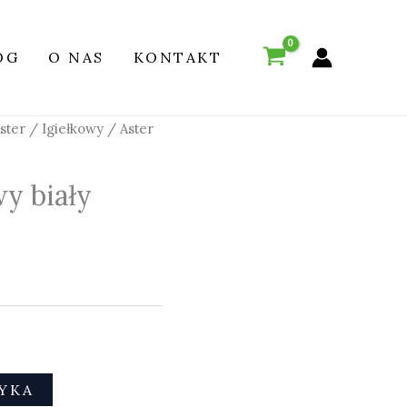
OG
O NAS
KONTAKT
ster
/
Igiełkowy
/ Aster
wy biały
YKA