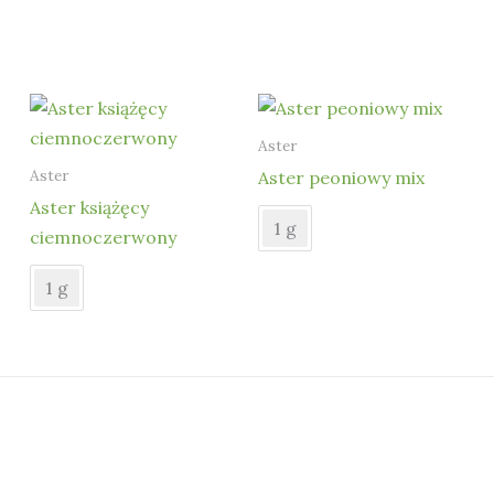
Aster
Aster
Aster peoniowy mix
Aster książęcy
1 g
ciemnoczerwony
1 g