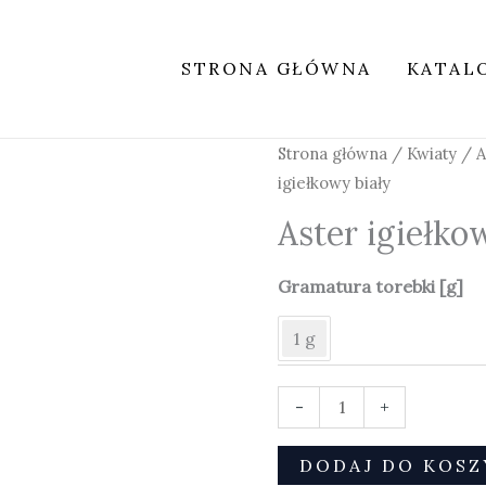
STRONA GŁÓWNA
KATAL
ilość
Strona główna
/
Kwiaty
/
A
Aster
igiełkowy biały
igiełkowy
Aster igiełko
biały
Gramatura torebki [g]
1 g
-
+
DODAJ DO KOSZ